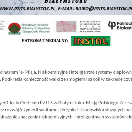
 hasłem “e-Misja. Niskoemisyjne i inteligentne systemy ciepłown
 Podkreśla konieczność walki ze smogiem i szkoli w zakresie czy
y 60-lecia Oddziału PZITS w Białymstoku. Misją Polskiego Zrzesz
 rozwój inżynierii sanitarnej i inżynierii środowiska służących o
pokazanie znaczenia niskoemisyjnych i inteligentnych systemów ci