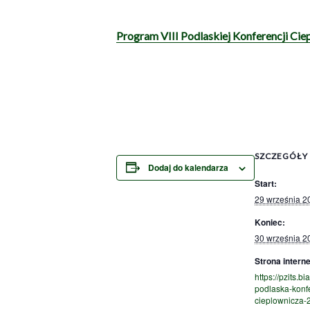
Program VIII Podlaskiej Konferencji Cie
SZCZEGÓŁY
Dodaj do kalendarza
Start:
29 września 2
Koniec:
30 września 2
Strona intern
https://pzits.bia
podlaska-konf
cieplownicza-