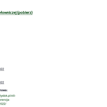
płowniczej (pobierz)
022
022
etowa:
lystok.pl/viii-
erencja-
2022/