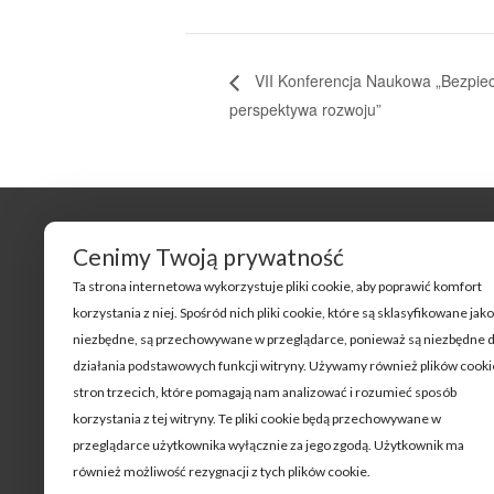
VII Konferencja Naukowa „Bezpiecz
perspektywa rozwoju”
Cenimy Twoją prywatność
Oferta
O NAPE
Ta strona internetowa wykorzystuje pliki cookie, aby poprawić komfort
Dla zarządców i samorządów
Działalność
korzystania z niej. Spośród nich pliki cookie, które są sklasyfikowane jako
Dla Przedsiębiorstw
Zespół
niezbędne, są przechowywane w przeglądarce, ponieważ są niezbędne 
działania podstawowych funkcji witryny. Używamy również plików cooki
Dla instytucji finansowych
Współprac
stron trzecich, które pomagają nam analizować i rozumieć sposób
Dla samorządów
Projekty
korzystania z tej witryny. Te pliki cookie będą przechowywane w
Dla inwestorów
Kontakt
przeglądarce użytkownika wyłącznie za jego zgodą. Użytkownik ma
również możliwość rezygnacji z tych plików cookie.